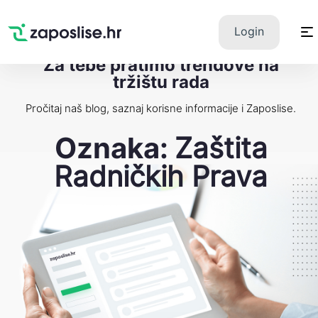
Zaposlise.hr
×
PREUZMI
Login
Swipe Match Chat
Google Play
Za tebe pratimo trendove na
tržištu rada
Pročitaj naš blog, saznaj korisne informacije i Zaposlise.
Oznaka:
Zaštita
Radničkih Prava