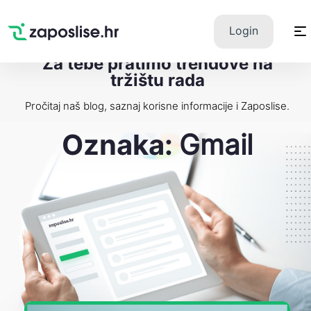
Zaposlise.hr
×
PREUZMI
Login
Swipe Match Chat
Google Play
Za tebe pratimo trendove na
tržištu rada
Pročitaj naš blog, saznaj korisne informacije i Zaposlise.
Oznaka:
Gmail