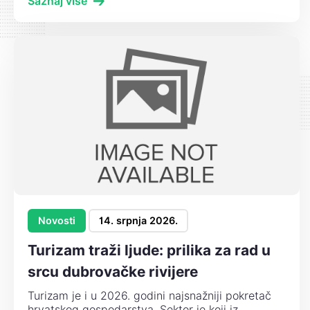
Saznaj više
Novosti
14. srpnja 2026.
Turizam traži ljude: prilika za rad u
srcu dubrovačke rivijere
Turizam je i u 2026. godini najsnažniji pokretač
hrvatskog gospodarstva. Sektor je koji iz...