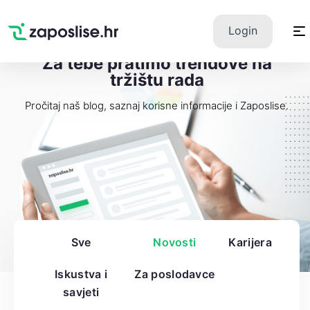
Zaposlise.hr
×
PREUZMI
Login
Swipe Match Chat
Google Play
Za tebe pratimo trendove na
tržištu rada
Pročitaj naš blog, saznaj korisne informacije i Zaposlise.
Sve
Novosti
Karijera
Iskustva i
Za poslodavce
savjeti