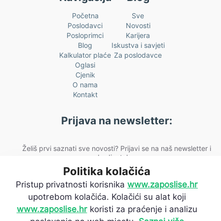
Početna
Sve
Poslodavci
Novosti
Posloprimci
Karijera
Blog
Iskustva i savjeti
Kalkulator plaće
Za poslodavce
Oglasi
Cjenik
O nama
Kontakt
Prijava na newsletter:
Želiš prvi saznati sve novosti? Prijavi se na naš newsletter i
budi u toku.
Politika kolačića
[fluentform id="2"]
Pristup privatnosti korisnika
www.zaposlise.hr
upotrebom kolačića. Kolačići su alat koji
www.zaposlise.hr
koristi za praćenje i analizu
© 2026
zaposlise.hr
. Sva prava