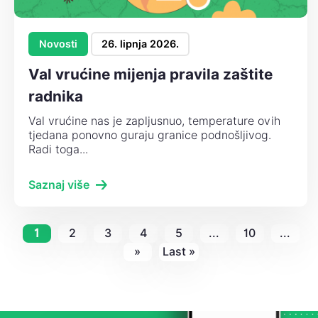
Novosti
26. lipnja 2026.
Val vrućine mijenja pravila zaštite
radnika
Val vrućine nas je zapljusnuo, temperature ovih
tjedana ponovno guraju granice podnošljivog.
Radi toga...
Saznaj više
1
2
3
4
5
...
10
...
»
Last »