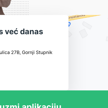
as već danas
lica 27B, Gornji Stupnik
uzmi aplikaciju