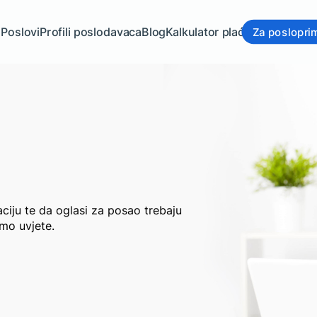
a
Poslovi
Profili poslodavaca
Blog
Kalkulator plaće
Za poslopri
Za poslodav
ciju te da oglasi za posao trebaju
mo uvjete.