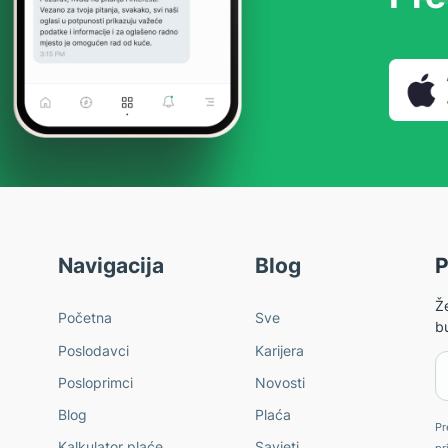
Navigacija
Blog
P
Že
Početna
Sve
bu
Poslodavci
Karijera
Un
Posloprimci
Novosti
Blog
Plaća
Pr
Kalkulator plaće
Savjeti
pr