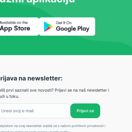
rijava na newsletter:
liš prvi saznati sve novosti? Prijavi se na naš newsletter i
di u toku.
esi svoj e-mail
Prijavi se
etplatom na ovaj newsletter slažeš se s našom politikom privatnosti i
istaješ na slanje novosti vezane uz našu tvrtku.