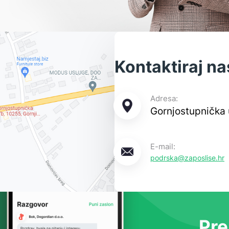
Kontaktiraj n
Adresa:
Gornjostupnička u
E-mail:
podrska@zaposlise.hr
Pre