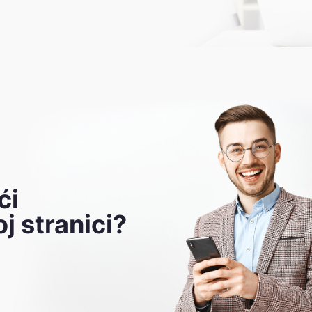
ći
j stranici?