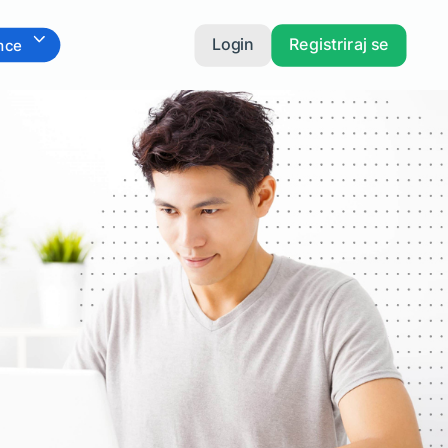
Login
Registriraj se
mce
ce