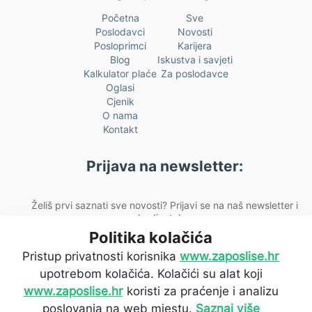
Početna
Sve
Poslodavci
Novosti
Posloprimci
Karijera
Blog
Iskustva i savjeti
Kalkulator plaće
Za poslodavce
Oglasi
Cjenik
O nama
Kontakt
Prijava na newsletter:
Želiš prvi saznati sve novosti? Prijavi se na naš newsletter i
budi u toku.
Politika kolačića
[fluentform id="2"]
Pristup privatnosti korisnika
www.zaposlise.hr
upotrebom kolačića. Kolačići su alat koji
www.zaposlise.hr
koristi za praćenje i analizu
© 2026
zaposlise.hr
. Sva prava
poslovanja na web mjestu.
Saznaj više