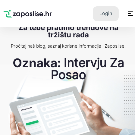
Zaposlise.hr
×
PREUZMI
Login
Swipe Match Chat
Google Play
Za tebe pratimo trendove na
tržištu rada
Pročitaj naš blog, saznaj korisne informacije i Zaposlise.
Oznaka:
Intervju Za
Posao