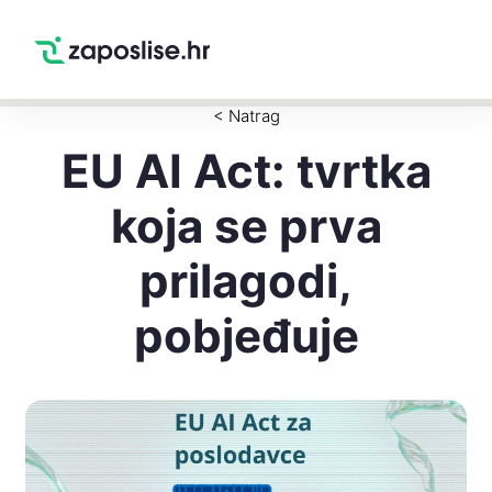
Zaposlise.hr
×
PREUZMI
Swipe Match Chat
Google Play
< Natrag
EU AI Act: tvrtka
koja se prva
prilagodi,
pobjeđuje