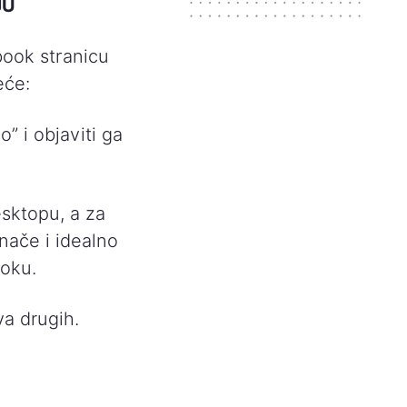
JU
book stranicu
eće:
” i objaviti ga
sktopu, a za
nače i idealno
ooku.
va drugih.