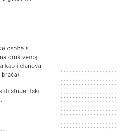
ke osobe s
 na društvenoj
 kao i članova
i braća).
titi studentski
.