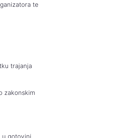
rganizatora te
tku trajanja
no zakonskim
 u gotovini.