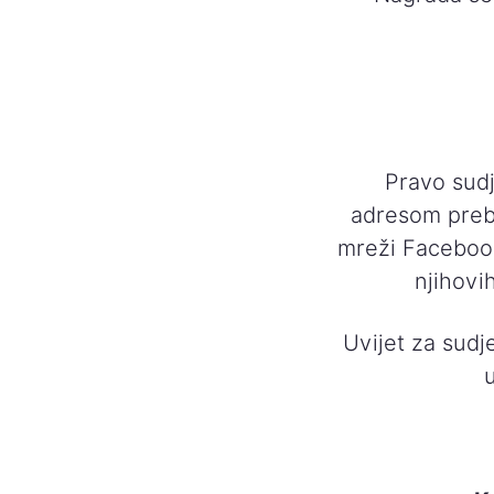
Pravo sudj
adresom prebi
mreži Faceboo
njihovih
Uvijet za sudj