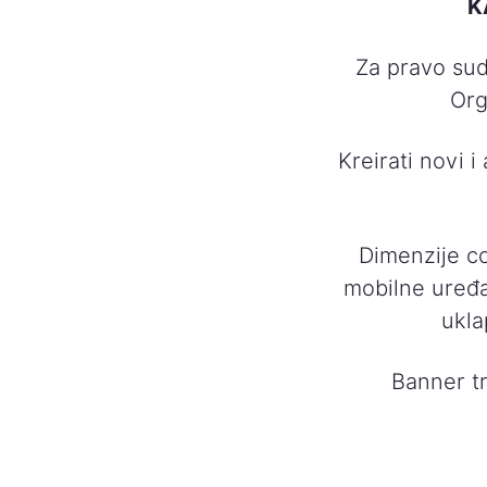
K
Za pravo sud
Org
Kreirati novi 
Dimenzije co
mobilne uređa
ukla
Banner tr