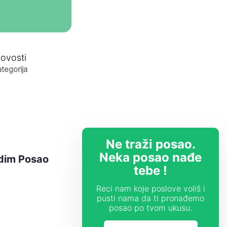
ovosti
tegorija
Ne traži posao.
Neka posao nađe
udim Posao
tebe !
Reci nam koje poslove voliš i
pusti nama da ti pronađemo
posao po tvom ukusu.