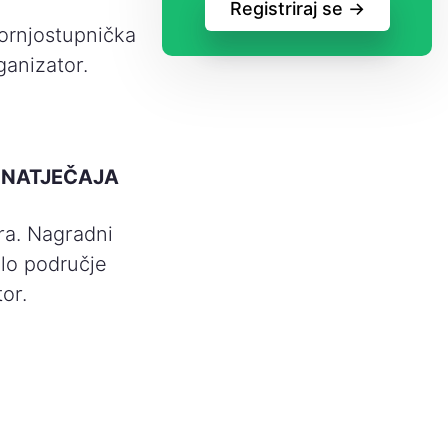
Registriraj se ->
Gornjostupnička
ganizator.
 NATJEČAJA
ra. Nagradni
elo područje
or.