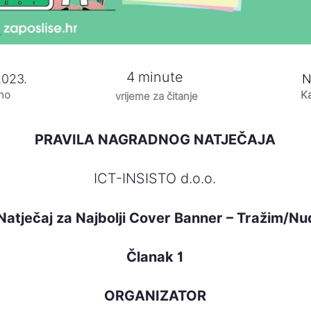
4
minute
2023.
N
eno
Ka
vrijeme za čitanje
PRAVILA NAGRADNOG NATJEČAJA
ICT-INSISTO d.o.o.
 Natječaj za Najbolji Cover Banner – Tražim/N
Članak 1
ORGANIZATOR