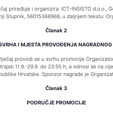
čaj priređuje i organizira: ICT-INSISTO d.o.o., 
nji Stupnik, 56015368968, u daljnjem tekstu: Or
Članak 2
 SVRHA I MJESTA PROVOĐENJA NAGRADNOG
tječaj provodi se u svrhu promocije Organizato
trajati 11.9.-29.9. do 23:55 h, a odnosi se na cij
publike Hrvatske. Sponzor nagrade je Organizat
Članak 3
PODRUČJE PROMOCIJE