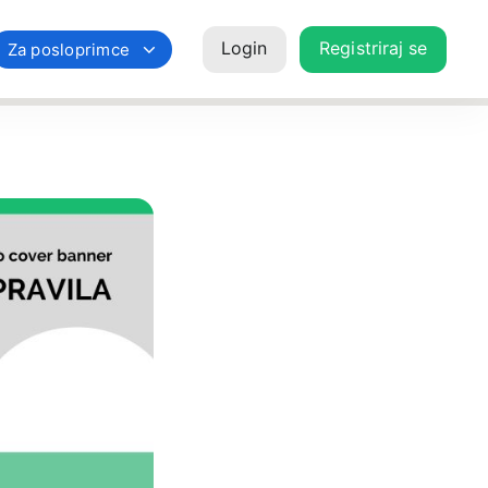
Login
Registriraj se
Za posloprimce