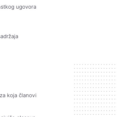
enstkog ugovora
sadržaja
za koja članovi