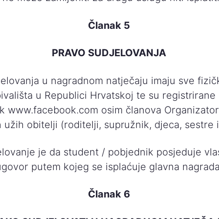
Članak 5
PRAVO SUDJELOVANJA
elovanja u nagradnom natječaju imaju sve fizič
vališta u Republici Hrvatskoj te su registrirane
k www.facebook.com osim članova Organizatora
 užih obitelji (roditelji, supružnik, djeca, sestre 
elovanje je da student / pobjednik posjeduje vlas
ugovor putem kojeg se isplaćuje glavna nagrada
Članak 6