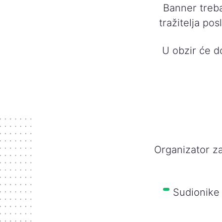
Banner treba
tražitelja pos
U obzir će do
Organizator za
Sudionike 