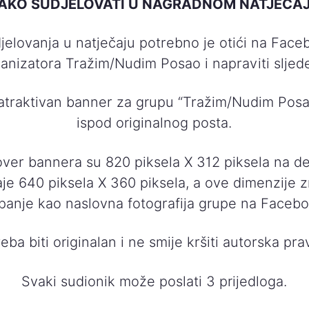
AKO SUDJELOVATI U NAGRADNOM NATJEČA
jelovanja u natječaju potrebno je otići na Face
anizatora Tražim/Nudim Posao i napraviti sljed
i atraktivan banner za grupu “Tražim/Nudim Posao
ispod originalnog posta.
ver bannera su 820 piksela X 312 piksela na de
je 640 piksela X 360 piksela, a ove dimenzije z
panje kao naslovna fotografija grupe na Faceb
eba biti originalan i ne smije kršiti autorska pra
Svaki sudionik može poslati 3 prijedloga.