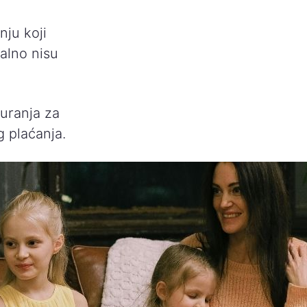
ju koji
malno nisu
uranja za
 plaćanja.