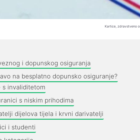
Kartice, zdravstveno o
veznog i dopunskog osiguranja
ravo na besplatno dopunsko osiguranje?
 s invaliditetom
uranici s niskim prihodima
telji dijelova tijela i krvni darivatelji
ci i studenti