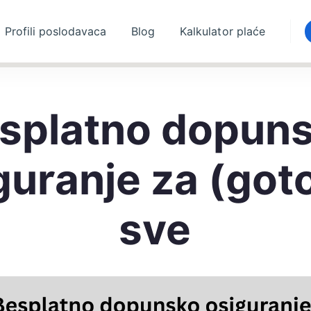
Profili poslodavaca
Blog
Kalkulator plaće
splatno dopun
guranje za (got
sve