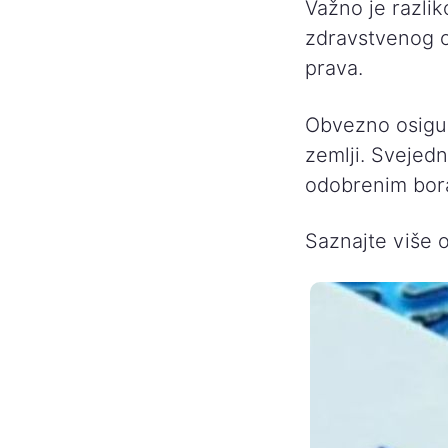
Važno je razli
zdravstvenog o
prava.
Obvezno osigur
zemlji. Svejedn
odobrenim bor
Saznajte više 