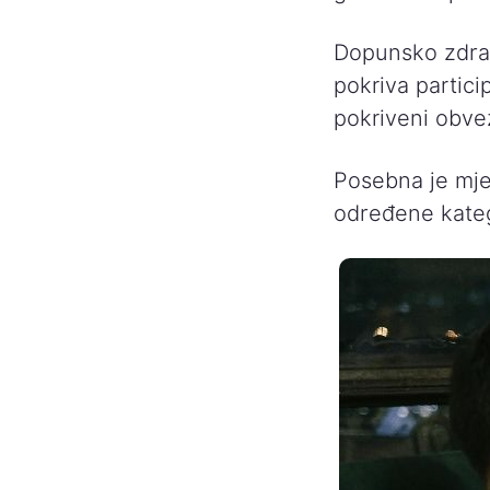
Dopunsko zdrav
pokriva partici
pokriveni obve
Posebna je mje
određene kateg