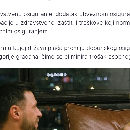
stveno osiguranje: dodatak obveznom osiguran
pacije u zdravstvenoj zaštiti i troškove koji nor
znim osiguranjem.
ra u kojoj država plaća premiju dopunskog osig
orije građana, čime se eliminira trošak osobnog