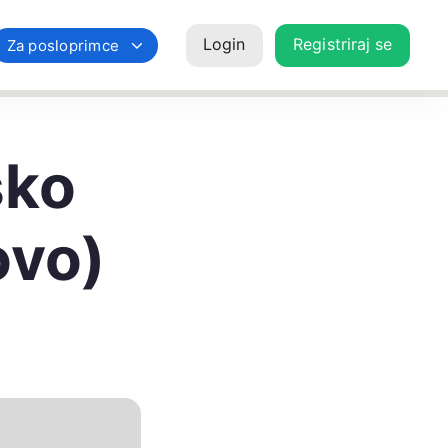
Login
Registriraj se
Za posloprimce
sko
ovo)