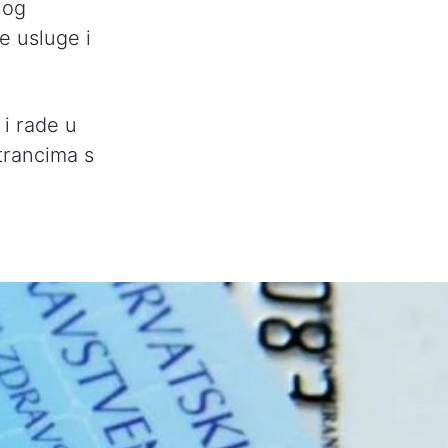
nog
e usluge i
 i rade u
strancima s