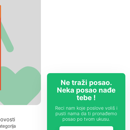
Ne traži posao.
Neka posao nađe
tebe !
Reci nam koje poslove voliš i
pusti nama da ti pronađemo
ovosti
posao po tvom ukusu.
tegorija