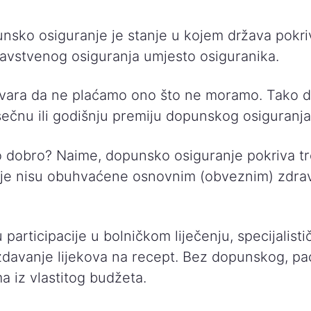
nsko osiguranje je stanje u kojem država pokri
vstvenog osiguranja umjesto osiguranika.
vara da ne plaćamo ono što ne moramo. Tako d
ečnu ili godišnju premiju dopunskog osiguranja
o dobro? Naime, dopunsko osiguranje pokriva t
koje nisu obuhvaćene osnovnim (obveznim) zdra
 participacije u bolničkom liječenju, specijalisti
izdavanje lijekova na recept. Bez dopunskog, pac
a iz vlastitog budžeta.