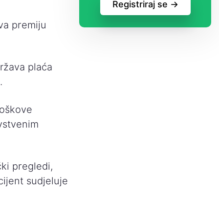
Registriraj se ->
va premiju
ržava plaća
.
roškove
vstvenim
čki pregledi,
ijent sudjeluje