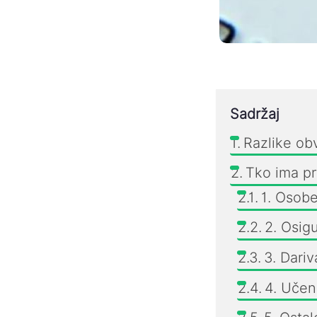
Sadržaj
Razlike ob
Tko ima p
1. Osobe
2. Osig
3. Dariva
4. Učeni