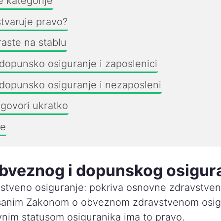
e kategorije
tvaruje pravo?
aste na stablu
dopunsko osiguranje i zaposlenici
dopunsko osiguranje i nezaposleni
dgovori ukratko
se
obveznog i dopunskog osigur
tveno osiguranje: pokriva osnovne zdravstve
isanim Zakonom o obveznom zdravstvenom osigu
vnim statusom osiguranika ima to pravo.