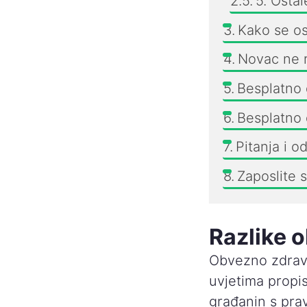
5. Ostal
Kako se os
Novac ne r
Besplatno 
Besplatno 
Pitanja i o
Zaposlite 
Razlike 
Obvezno zdravs
uvjetima prop
građanin s pra