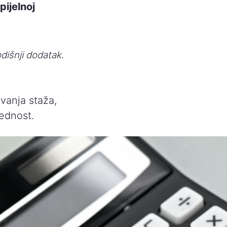
pijelnoj
dišnji dodatak.
vanja staža,
ednost.