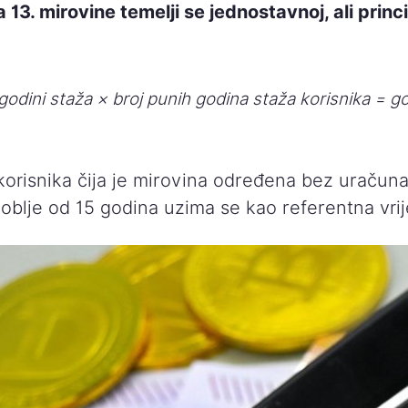
13. mirovine temelji se jednostavnoj, ali princi
odini staža × broj punih godina staža korisnika = go
korisnika čija je mirovina određena bez uračuna
oblje od 15 godina uzima se kao referentna vrij