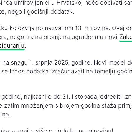
sinca umirovljenici u Hrvatskoj neće dobivati s
e, nego i godišnji dodatak.
tku kolokvijalno nazvanom 13. mirovina. Ovaj do
ra, nego trajna promjena ugrađena u novi
Zak
siguranju
.
o na snagu 1. srpnja 2025. godine. Novi model 
 se iznos dodatka izračunavati na temelju godi
godine, najkasnije do 31. listopada, odrediti iz
 se zatim množenjem s brojem godina staža primj
ina.
nka saznajte više o dodatku na mirovinu!