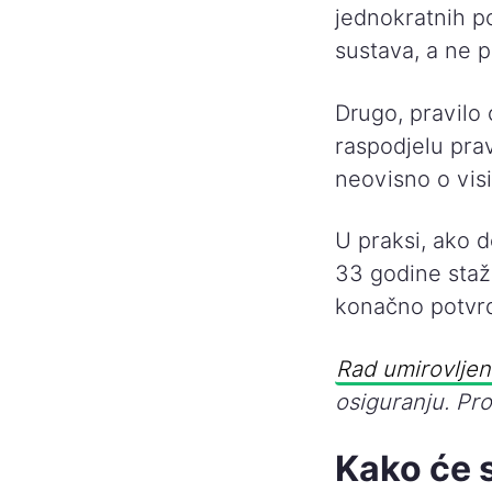
jednokratnih p
sustava, a ne p
Drugo, pravilo 
raspodjelu prav
neovisno o vis
U praksi, ako d
33 godine staž
konačno potvr
Rad umirovljen
osiguranju. Pro
Kako će 