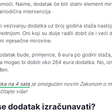
omoći. Naime, dodatak će biti stalni element mi
eriodična intervencija.
o vezivanju dodatka uz broj godina staža nastoji
ednijom. Oni koji su dulje radili dobit će i veći 
ini mjesečne mirovine.
odatak bude, primjerice, 8 eura po godini staža,
a mogao bi dobiti oko 264 eura dodatka. No, izn
đen.
ika na 4 sata
je omogućen novim Zakonom o m
čitajte više!
se dodatak izračunavati?