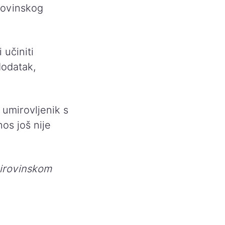
rovinskog
 učiniti
dodatak,
 umirovljenik s
os još nije
irovinskom