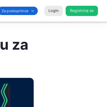
Login
Registriraj se
Za posloprimce
u za