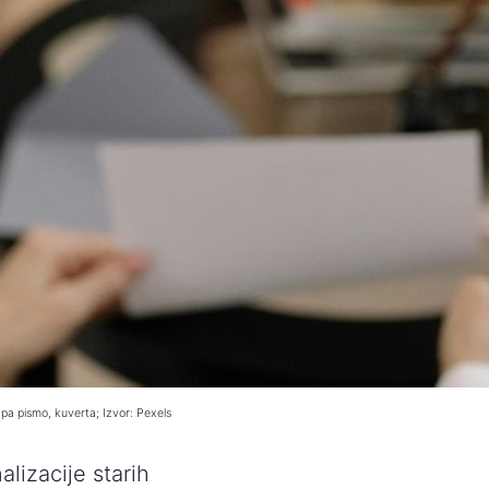
pa pismo, kuverta; Izvor: Pexels
lizacije starih