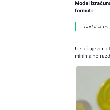
Model izračuna 
formuli:
Dodatak po g
U slučajevima 
minimalno razd