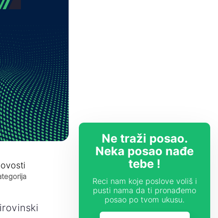
Ne traži posao.
Neka posao nađe
tebe !
ovosti
tegorija
Reci nam koje poslove voliš i
pusti nama da ti pronađemo
posao po tvom ukusu.
irovinski