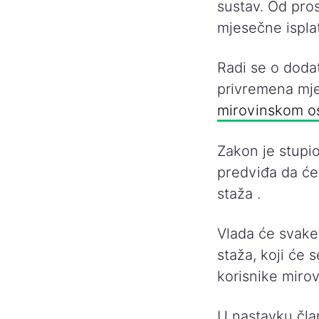
sustav. Od pro
mjesečne isplat
Radi se o doda
privremena mje
mirovinskom o
Zakon je stupi
predviđa da će
staža .
Vlada će svake 
staža, koji će
korisnike mirov
U nastavku čla