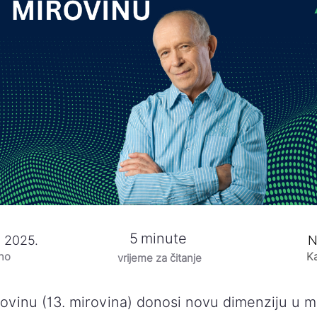
5
minute
a 2025.
N
eno
Ka
vrijeme za čitanje
ovinu (13. mirovina) donosi novu dimenziju u m