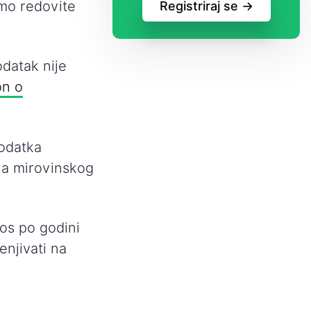
amo redovite
Registriraj se ->
datak nije
on o
dodatka
na mirovinskog
nos po godini
enjivati na