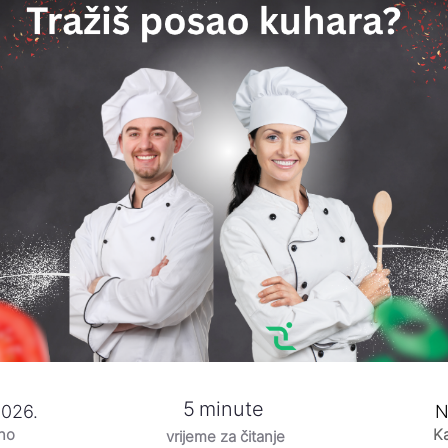
5
minute
2026.
N
eno
Ka
vrijeme za čitanje