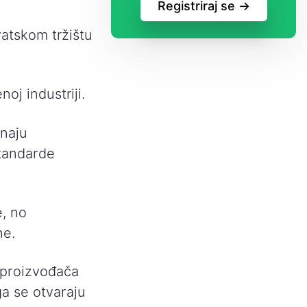
Registriraj se ->
atskom tržištu
noj industriji.
znaju
standarde
e, no
ne.
h proizvođača
a se otvaraju