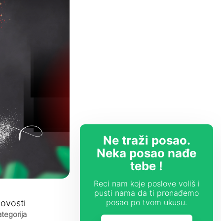
Ne traži posao.
Neka posao nađe
tebe !
Reci nam koje poslove voliš i
pusti nama da ti pronađemo
ovosti
posao po tvom ukusu.
tegorija