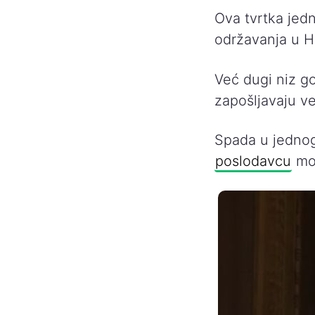
Ova tvrtka jedn
održavanja u H
Već dugi niz g
zapošljavaju vel
Spada u jedno
poslodavcu
mož