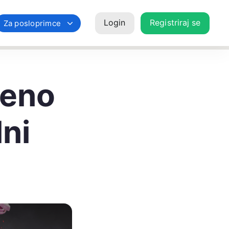
Login
Registriraj se
Za posloprimce
ženo
ni
o