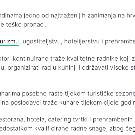
odinama jedno od najtraženijih zanimanja na hrv
je teško pronaći.
turizmu
, ugostiteljstvu, hotelijerstvu i prehrambe
ktori kontinuirano traže kvalitetne radnike koji 
u, organizirati rad u kuhinji i održavati visoke 
uharima posebno raste tijekom turističke sezon
ina poslodavci traže kuhare tijekom cijele godi
estorana, hotela, catering tvrtki i prehrambeni
edostatkom kvalificirane radne snage, zbog čeg