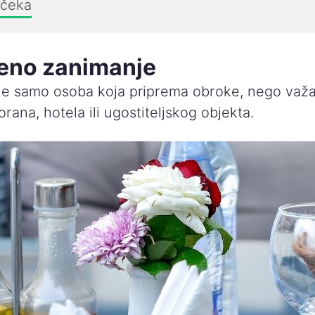
 čeka
ženo zanimanje
je samo osoba koja priprema obroke, nego važ
rana, hotela ili ugostiteljskog objekta.