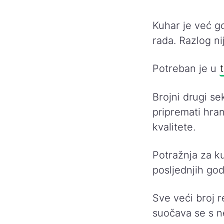
Kuhar je već g
rada. Razlog ni
Potreban je u
Brojni drugi se
pripremati hran
kvalitete.
Potražnja za k
posljednjih god
Sve veći broj r
suočava se s n