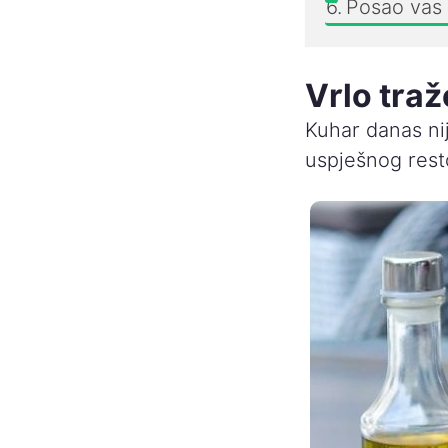
Posao vas
Vrlo tra
Kuhar danas ni
uspješnog resto