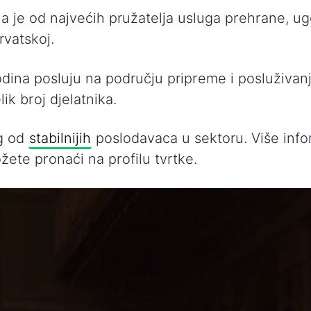
a je od najvećih pružatelja usluga prehrane, ugo
rvatskoj.
odina posluju na području pripreme i posluživan
ik broj djelatnika.
g od
stabilnijih
poslodavaca u sektoru. Više info
ete pronaći na profilu tvrtke.