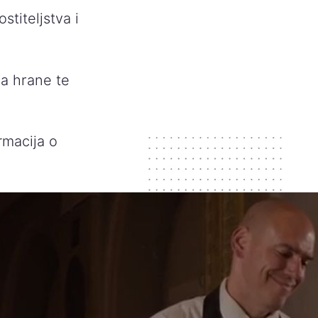
stiteljstva i
ja hrane te
rmacija o