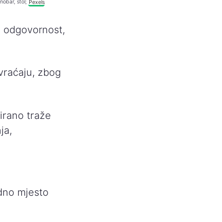
nobar, stol;
Pexels
, odgovornost,
 vraćaju, zbog
irano traže
ja,
dno mjesto