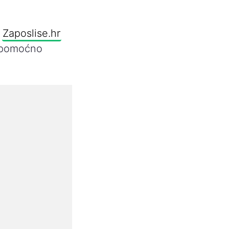
a
Zaposlise.hr
i pomoćno