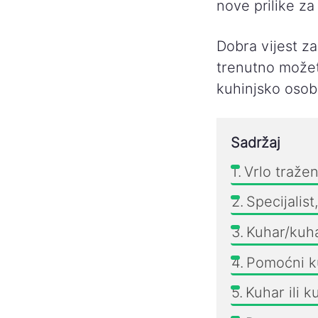
nove prilike za
Dobra vijest z
trenutno možet
kuhinjsko osobl
Sadržaj
Vrlo traže
Specijalis
Kuhar/kuha
Pomoćni ku
Kuhar ili 