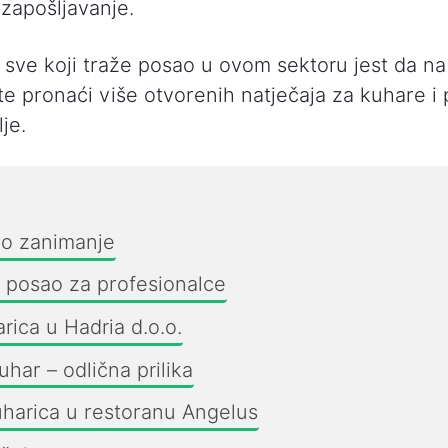
 zapošljavanje.
a sve koji traže posao u ovom sektoru jest da n
e pronaći više otvorenih natječaja za kuhare 
je.
no zanimanje
t, posao za profesionalce
rica u Hadria d.o.o.
har – odlična prilika
kuharica u restoranu Angelus