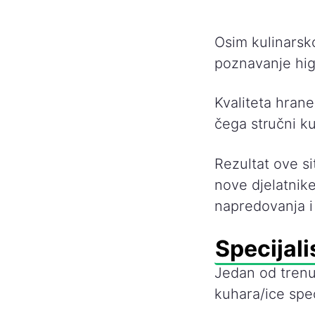
Osim kulinarsk
poznavanje hig
Kvaliteta hrane
čega stručni k
Rezultat ove si
nove djelatnike
napredovanja i 
Specijali
Jedan od tren
kuhara/ice spec