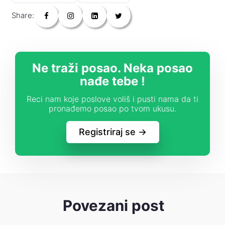
Share:
Ne traži posao. Neka posao
nađe tebe !
Reci nam koje poslove voliš i pusti nama da ti
pronađemo posao po tvom ukusu.
Registriraj se ->
Povezani post