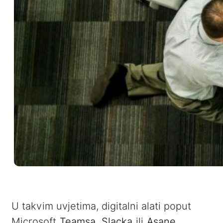
U takvim uvjetima, digitalni alati poput
Microsoft
Teamsa
,
Slacka
ili
Asane