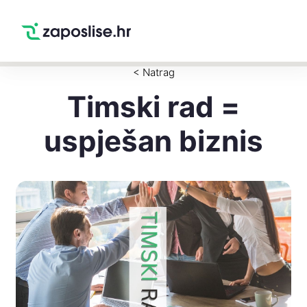
Zaposlise.hr
×
PREUZMI
Swipe Match Chat
Google Play
< Natrag
Timski rad =
uspješan biznis