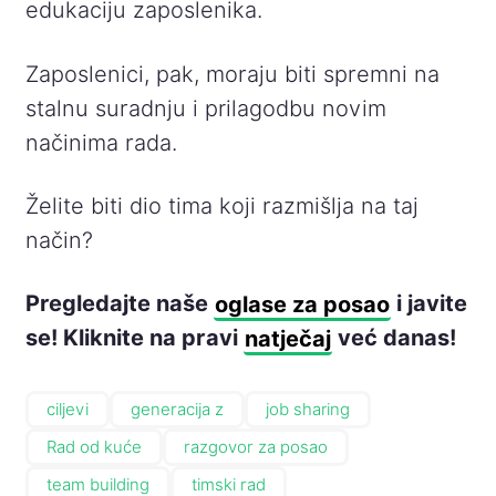
edukaciju zaposlenika.
Zaposlenici, pak, moraju biti spremni na
stalnu suradnju i prilagodbu novim
načinima rada.
Želite biti dio tima koji razmišlja na taj
način?
Pregledajte naše
oglase za posao
i javite
se! Kliknite na pravi
natječaj
već danas!
ciljevi
generacija z
job sharing
Rad od kuće
razgovor za posao
team building
timski rad