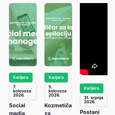
Karijera
Karijera
7.
5.
Karijera
kolovoza
kolovoza
2026.
2026.
31. srpnja
2026.
anje
Social
Kozmetičar
Postani
e
media
za