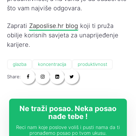
što vam najviše odgovara.
Zaprati
Zaposlise.hr blog
koji ti pruža
obilje korisnih savjeta za unaprijeđenje
karijere.
glazba
koncentracija
produktivnost
Share:
Ne traži posao. Neka posao
nađe tebe !
Reci nam koje poslove voliš i pusti nama da ti
pronađemo posao po tvom ukusu.