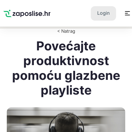
Zaposlise.hr
×
PREUZMI
Login
Swipe Match Chat
Google Play
< Natrag
Povećajte
produktivnost
pomoću glazbene
playliste