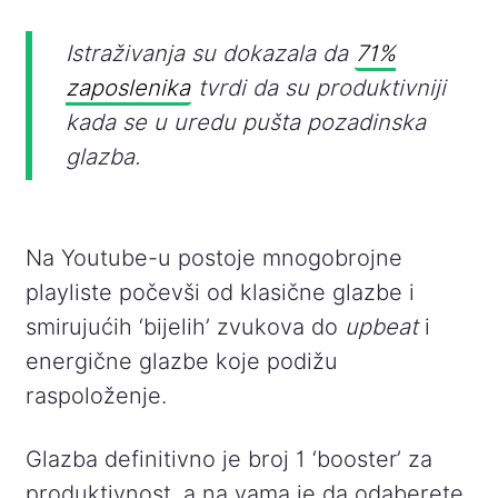
Istraživanja su dokazala da
71%
zaposlenika
tvrdi da su produktivniji
kada se u uredu pušta pozadinska
glazba.
Na Youtube-u postoje mnogobrojne
playliste počevši od klasične glazbe i
smirujućih ‘bijelih’ zvukova do
upbeat
i
energične glazbe koje podižu
raspoloženje.
Glazba definitivno je broj 1 ‘booster’ za
produktivnost, a na vama je da odaberete