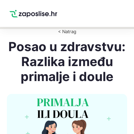
Zaposlise.hr
×
PREUZMI
Swipe Match Chat
Google Play
< Natrag
Posao u zdravstvu:
Razlika između
primalje i doule