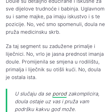
Doule su detaljno educirane i iskusne za
sve dijelove trudnoće i babinja. Uglavnom
su i same majke, pa imaju iskustvo i s te
pozicije. No, već smo spomenuli, doula ne
pruža medicinsku skrb.
Za taj segment su zadužene primalje i
liječnici. No, vrlo je jasna prednost imanja
doule. Promijenila se smjena u rodilištu,
primalja i liječnik su otišli kući. No, doula
je ostala ista.
U slučaju da se
porod
zakomplicira,
doula ostaje uz vas i pruža vam
podršku kakvu god može.