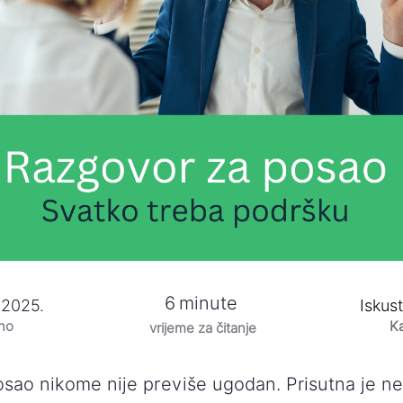
6
minute
 2025.
Iskust
eno
Ka
vrijeme za čitanje
sao nikome nije previše ugodan. Prisutna je ner