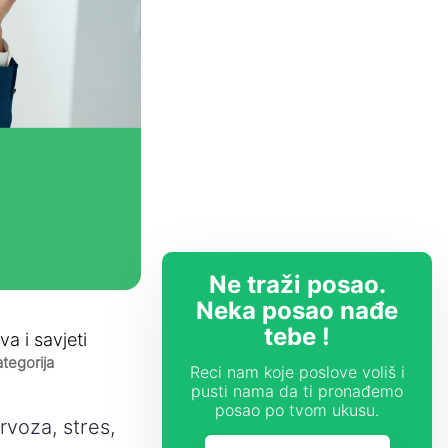
Ne traži posao.
Neka posao nađe
tebe !
va i savjeti
tegorija
Reci nam koje poslove voliš i
pusti nama da ti pronađemo
posao po tvom ukusu.
voza, stres,