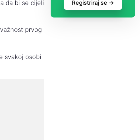
da bi se cijeli
Registriraj se ->
i važnost prvog
e svakoj osobi