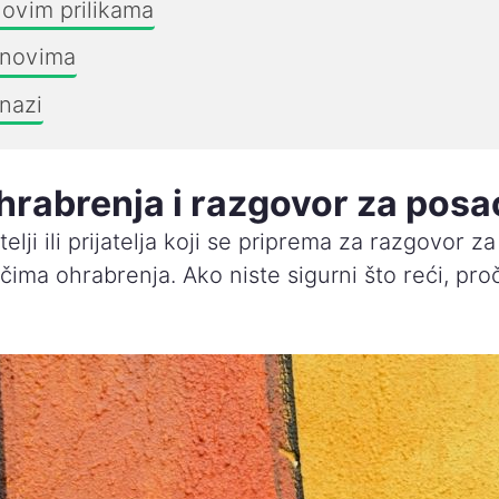
ovim prilikama
snovima
nazi
hrabrenja i razgovor za posa
elji ili prijatelja koji se priprema za razgovor z
ečima ohrabrenja. Ako niste sigurni što reći, pro