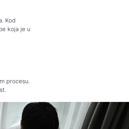
a. Kod
e koja je u
.
om procesu.
st.