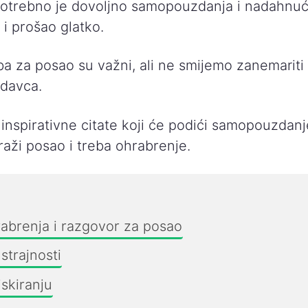
Potrebno je dovoljno samopouzdanja i nadahnuća 
i prošao glatko.
lba za posao su važni, ali ne smijemo zanemarit
davca.
nspirativne citate koji će podići samopouzdanj
raži posao i treba ohrabrenje.
abrenja i razgovor za posao
strajnosti
iskiranju