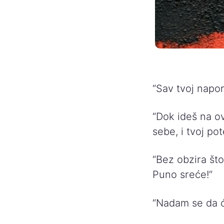
“Sav tvoj napor
“Dok ideš na ov
sebe, i tvoj pot
“Bez obzira što
Puno sreće!”
“Nadam se da ć