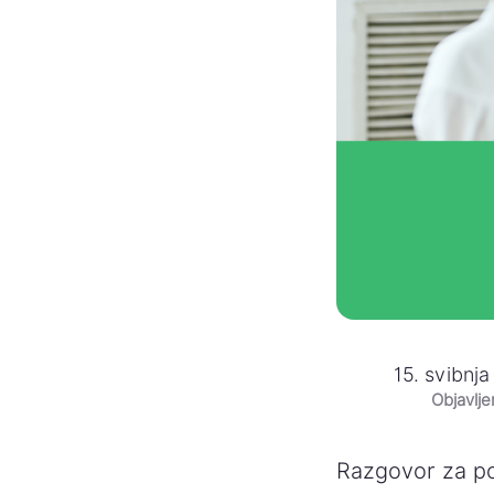
15. svibnja
Objavlj
Razgovor za po