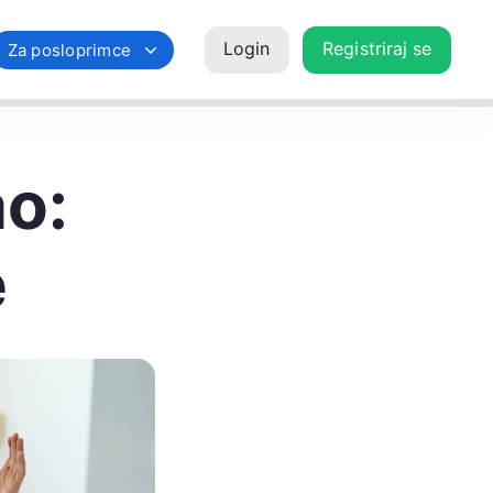
Login
Registriraj se
Za posloprimce
o:
e