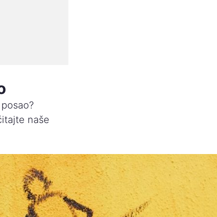
o
a posao?
čitajte naše