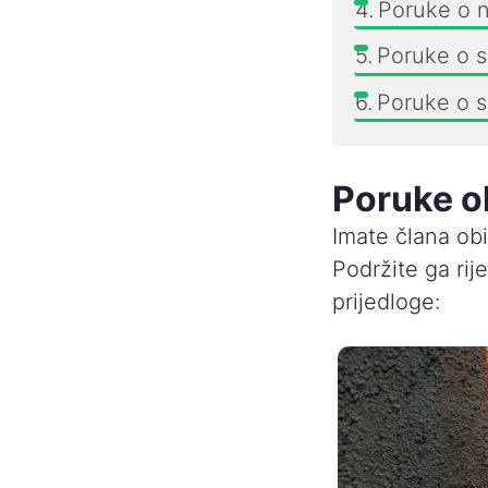
Poruke o n
Poruke o 
Poruke o s
Poruke o
Imate člana obit
Podržite ga rij
prijedloge: