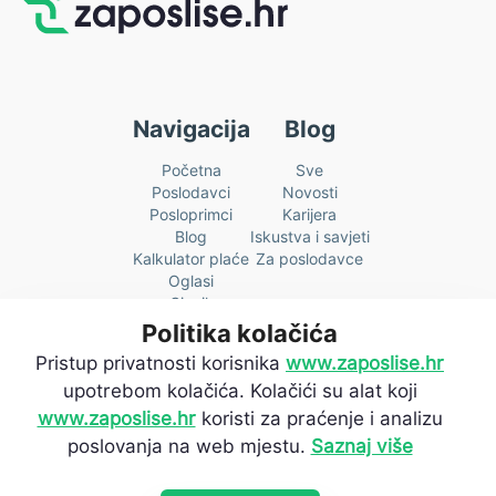
Navigacija
Blog
Početna
Sve
Poslodavci
Novosti
Posloprimci
Karijera
Blog
Iskustva i savjeti
Kalkulator plaće
Za poslodavce
Oglasi
Cjenik
O nama
Politika kolačića
Kontakt
Pristup privatnosti korisnika
www.zaposlise.hr
upotrebom kolačića. Kolačići su alat koji
Prijava na newsletter:
www.zaposlise.hr
koristi za praćenje i analizu
poslovanja na web mjestu.
Saznaj više
Želiš prvi saznati sve novosti? Prijavi se na naš newsletter i
budi u toku.