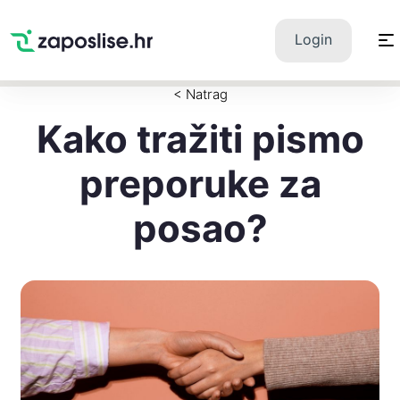
Zaposlise.hr
×
PREUZMI
Login
Swipe Match Chat
Google Play
< Natrag
Kako tražiti pismo
preporuke za
posao?