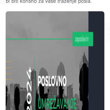
bi biti korisno za vaše traženje posla.