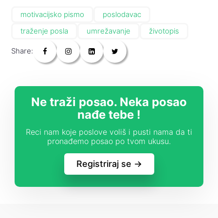
motivacijsko pismo
poslodavac
traženje posla
umrežavanje
životopis
Share:
Ne traži posao. Neka posao
nađe tebe !
Reci nam koje poslove voliš i pusti nama da ti
pronađemo posao po tvom ukusu.
Registriraj se ->