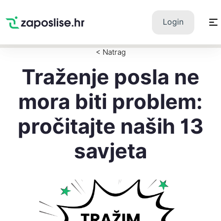
Zaposlise.hr
×
PREUZMI
Login
Swipe Match Chat
Google Play
< Natrag
Traženje posla ne
mora biti problem:
pročitajte naših 13
savjeta