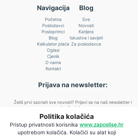
Navigacija
Blog
Početna
Sve
Poslodavci
Novosti
Posloprimci
Karijera
Blog
Iskustva i savjeti
Kalkulator plaće
Za poslodavce
Oglasi
Cjenik
O nama
Kontakt
Prijava na newsletter:
Želiš prvi saznati sve novosti? Prijavi se na naš newsletter i
budi u toku.
Politika kolačića
[fluentform id="2"]
Pristup privatnosti korisnika
www.zaposlise.hr
upotrebom kolačića. Kolačići su alat koji