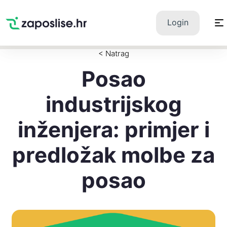
Zaposlise.hr
×
PREUZMI
Login
Swipe Match Chat
Google Play
< Natrag
Posao
industrijskog
inženjera: primjer i
predložak molbe za
posao