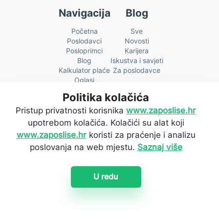
Navigacija
Blog
Početna
Sve
Poslodavci
Novosti
Posloprimci
Karijera
Blog
Iskustva i savjeti
Kalkulator plaće
Za poslodavce
Oglasi
Cjenik
Politika kolačića
O nama
Kontakt
Pristup privatnosti korisnika
www.zaposlise.hr
upotrebom kolačića. Kolačići su alat koji
Prijava na newsletter:
www.zaposlise.hr
koristi za praćenje i analizu
poslovanja na web mjestu.
Saznaj više
Želiš prvi saznati sve novosti? Prijavi se na naš newsletter i
budi u toku.
U redu
[fluentform id="2"]