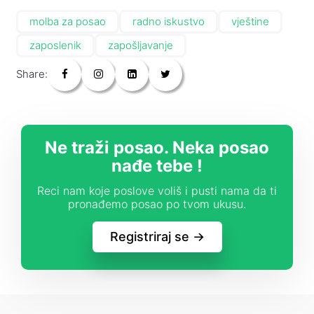
molba za posao
radno iskustvo
vještine
zaposlenik
zapošljavanje
Share:
Ne traži posao. Neka posao
nađe tebe !
Reci nam koje poslove voliš i pusti nama da ti
pronađemo posao po tvom ukusu.
Registriraj se ->