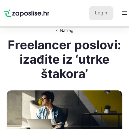
Zaposlise.hr
×
PREUZMI
Login
Swipe Match Chat
Google Play
< Natrag
Freelancer poslovi:
izađite iz ‘utrke
štakora’