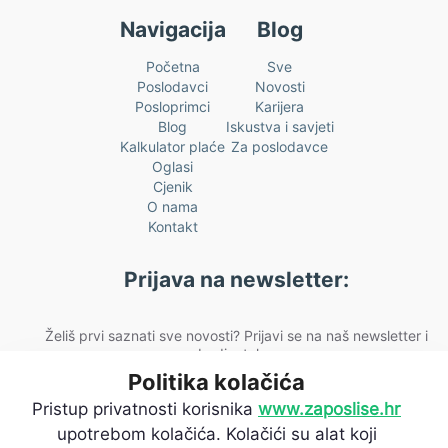
Navigacija
Blog
Početna
Sve
Poslodavci
Novosti
Posloprimci
Karijera
Blog
Iskustva i savjeti
Kalkulator plaće
Za poslodavce
Oglasi
Cjenik
O nama
Kontakt
Prijava na newsletter:
Želiš prvi saznati sve novosti? Prijavi se na naš newsletter i
budi u toku.
Politika kolačića
[fluentform id="2"]
Pristup privatnosti korisnika
www.zaposlise.hr
upotrebom kolačića. Kolačići su alat koji