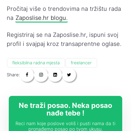
Pročitaj više o trendovima na tržištu rada
na
Zaposlise.hr blogu.
Registriraj se na Zaposlise.hr, ispuni svoj
profil i svajpaj kroz transaprentne oglase.
fleksibilna radna mjesta
freelancer
Share:
Ne traži posao. Neka posao
nađe tebe !
Reci nam koje poslove voliš i pusti nama da ti
pronađemo posao po tvom ukusu.