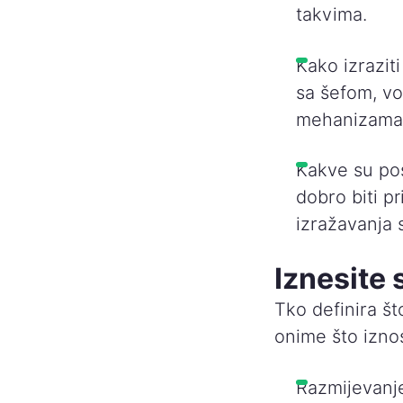
takvima.
Kako izrazit
sa šefom, vo
mehanizama 
Kakve su pos
dobro biti p
izražavanja 
Iznesite 
Tko definira št
onime što iznos
Razmijevanje