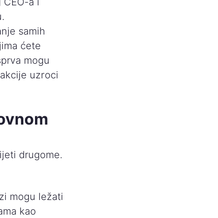
g CEO-a i
.
anje samih
jima ćete
isprva mogu
akcije uzroci
lovnom
jeti drugome.
zi mogu ležati
sama kao