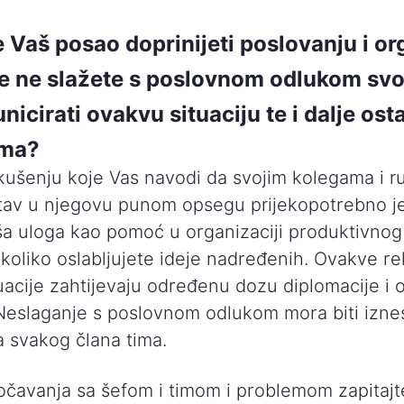
e Vaš posao doprinijeti poslovanju i or
 se ne slažete s poslovnom odlukom sv
icirati ovakvu situaciju te i dalje osta
ima?
skušenju koje Vas navodi da svojim kolegama i r
stav u njegovu punom opsegu prijekopotrebno je
ša uloga kao pomoć u organizaciji produktivnog
ukoliko oslabljujete ideje nadređenih. Ovakve re
acije zahtijevaju određenu dozu diplomacije i 
Neslaganje s poslovnom odlukom mora biti izne
a svakog člana tima.
očavanja sa šefom i timom i problemom zapitajt