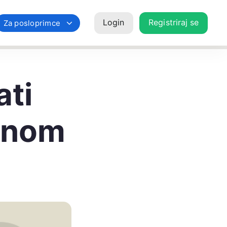
Login
Registriraj se
Za posloprimce
ati
vnom