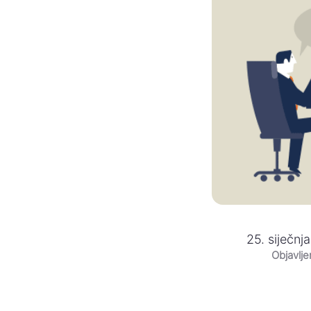
25. siječnj
Objavlj