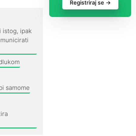
Registriraj se ->
 istog, ipak
municirati
odlukom
ebi samome
ira