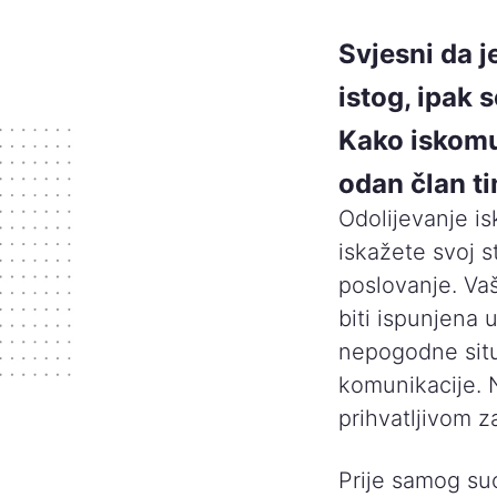
Svjesni da j
istog, ipak
Kako iskomun
odan član t
Odolijevanje i
iskažete svoj 
poslovanje. Va
biti ispunjena 
nepogodne situ
komunikacije. 
prihvatljivom z
Prije samog su