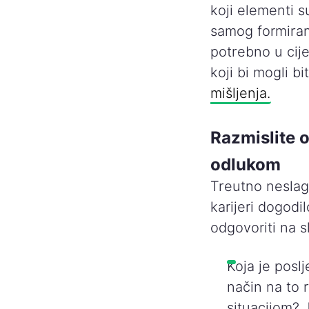
koji elementi 
samog formiranj
potrebno u cije
koji bi mogli b
mišljenja.
Razmislite 
odlukom
Treutno neslag
karijeri dogodi
odgovoriti na s
Koja je posl
način na to 
situacijom? 