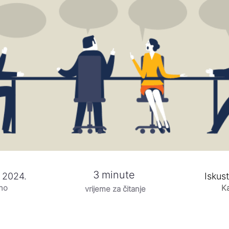
3
minute
a 2024.
Iskust
eno
Ka
vrijeme za čitanje