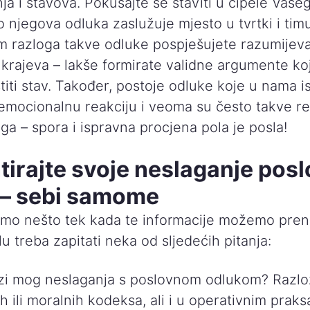
nja i stavova. Pokušajte se staviti u cipele Vaše
o njegova odluka zaslužuje mjesto u tvrtki i timu
 razloga takve odluke pospješujete razumijev
 krajeva – lakše formirate validne argumente ko
stiti stav. Također, postoje odluke koje u nama 
 emocionalnu reakciju i veoma su često takve re
ga – spora i ispravna procjena pola je posla!
irajte svoje neslaganje pos
– sebi samome
emo nešto tek kada te informacije možemo preni
u treba zapitati neka od sljedećih pitanja:
ozi mog neslaganja s poslovnom odlukom? Razlo
ih ili moralnih kodeksa, ali i u operativnim prak