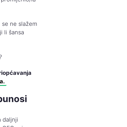
m se ne slažem
i li šansa
?
priopćavanja
ja.
punosi
daljnji