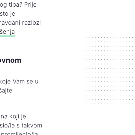
g tipa? Prije
sto je
ravdani razlozi
ošenja
lovnom
koje Vam se u
šajte
na koji je
sio/la s takvom
 promijenio/la