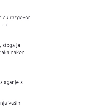
ih su razgovor
i od
 stoga je
oraka nakon
eslaganje s
nja Vaših