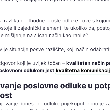
a razlika prethodne prošle odluke i ove s kojo
toje li zajednički elementi te ukoliko da, postoj
je mišljenje na sličan način kao ranije?
ije situacije posve različite, koji način odabrati
dgovor koji je uvijek točan –
kvalitetan način 
poslovnom odlukom jest
kvalitetna komunikaci
vanje poslovne odluke u pot
ost
ijevanje donešene odluke prijekopotrebno je za 