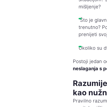
mišljenje?
Što je glavn
trenutno? Pos
prenijeti svo
Ukoliko su dv
Postoji jedan o
neslaganja s 
Razumije
kao nužn
Pravilno razum