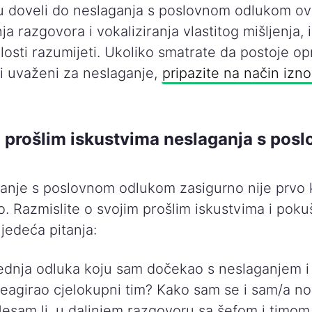
su doveli do neslaganja s poslovnom odlukom ovo
a razgovora i vokaliziranja vlastitog mišljenja, i
losti razumijeti. Ukoliko smatrate da postoje op
iti uvaženi za neslaganje,
pripazite na način izn
o prošlim iskustvima neslaganja s pos
anje s poslovnom odlukom zasigurno nije prvo 
lo. Razmislite o svojim prošlim iskustvima i poku
ljedeća pitanja:
jednja odluka koju sam dočekao s neslaganjem i 
reagirao cjelokupni tim? Kako sam se i sam/a no
Jesam li, u daljnjem razgovoru sa šefom i timom