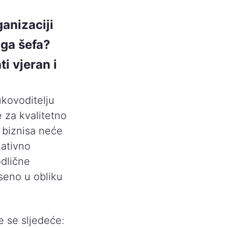
ganizaciji
oga šefa?
ti vjeran i
ukovoditelju
 za kvalitetno
 biznisa neće
lativno
odlične
seno u obliku
e se sljedeće: