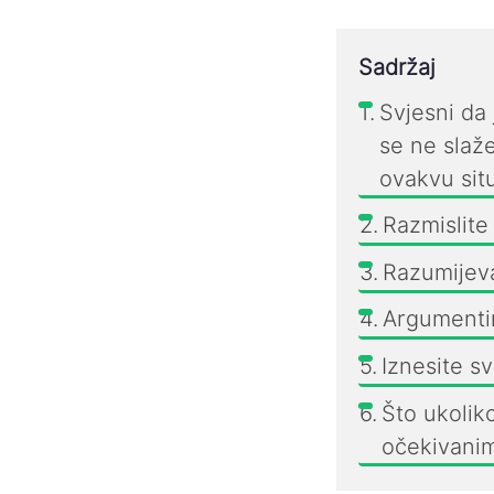
Sadržaj
Svjesni da 
se ne slaž
ovakvu situ
Razmislite
Razumijev
Argumenti
Iznesite s
Što ukolik
očekivani