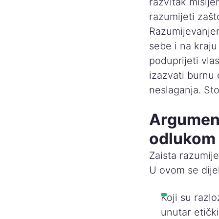
razvitak mišlje
razumijeti zašt
Razumijevanjem
sebe i na kraju
poduprijeti vla
izazvati burnu
neslaganja. Sto
Argument
odlukom 
Zaista razumij
U ovom se dijel
Koji su razl
unutar etičk