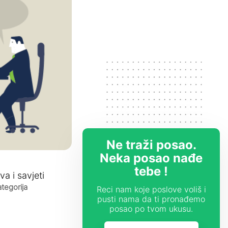
Ne traži posao.
Neka posao nađe
tebe !
va i savjeti
tegorija
Reci nam koje poslove voliš i
pusti nama da ti pronađemo
posao po tvom ukusu.