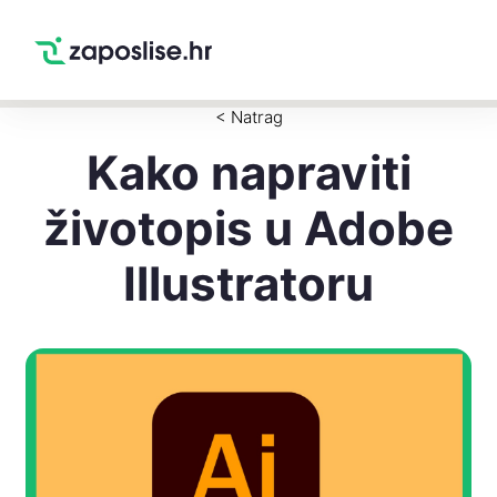
Zaposlise.hr
×
PREUZMI
Swipe Match Chat
Google Play
< Natrag
Kako napraviti
životopis u Adobe
Illustratoru