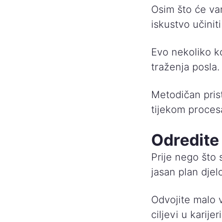
Osim što će va
iskustvo učinit
Evo nekoliko ko
traženja posla.
Metodičan pris
tijekom proces
Odredite 
Prije nego što s
jasan plan djel
Odvojite malo 
ciljevi u karijeri