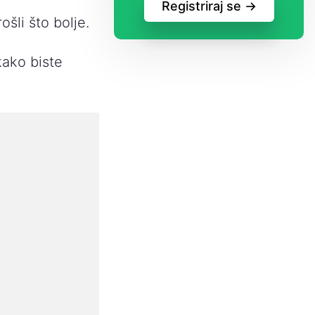
Registriraj se ->
šli što bolje.
ako biste