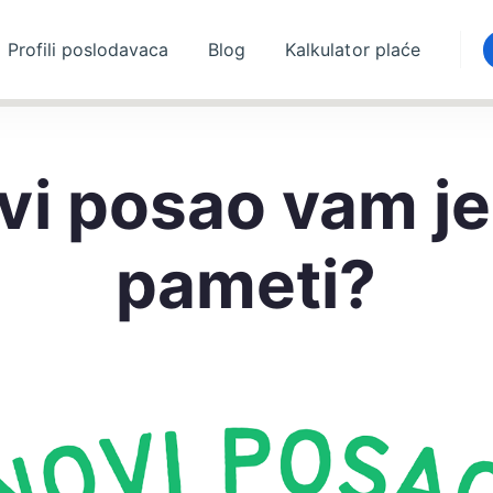
Profili poslodavaca
Blog
Kalkulator plaće
vi posao vam je
pameti?