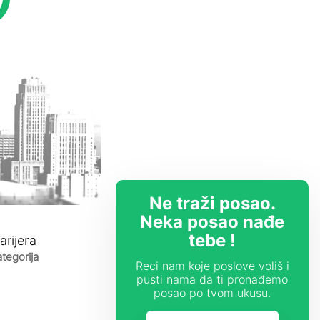
Ne traži posao.
Neka posao nađe
tebe !
arijera
tegorija
Reci nam koje poslove voliš i
pusti nama da ti pronađemo
posao po tvom ukusu.