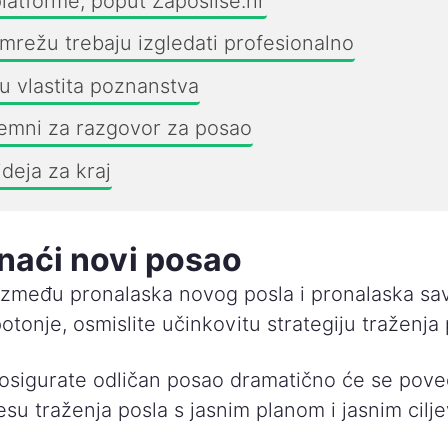
platforme, poput Zaposlise.hr
mrežu trebaju izgledati profesionalno
u vlastita poznanstva
emni za razgovor za posao
ideja za kraj
naći novi posao
a između pronalaska novog posla i pronalaska sa
potonje, osmislite učinkovitu strategiju traženja 
osigurate odličan posao dramatično će se pove
esu traženja posla s jasnim planom i jasnim cilj