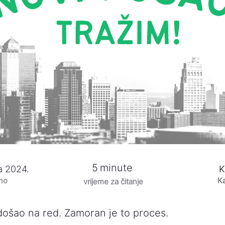
5
minute
a 2024.
K
eno
Ka
vrijeme za čitanje
došao na red. Zamoran je to proces.