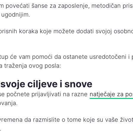
m povećati šanse za zaposlenje, metodičan prist
i ugodnijim.
risnih koraka koje možete dodati svojoj osobnoj
tup će vam pomoći da ostanete usredotočeni i 
a traženja ovog posla:
svoje ciljeve i snove
e počnete prijavljivati ​​na razne
natječaje za p
ovanja.
vremena da razmislite o tome koje su vaše život
.