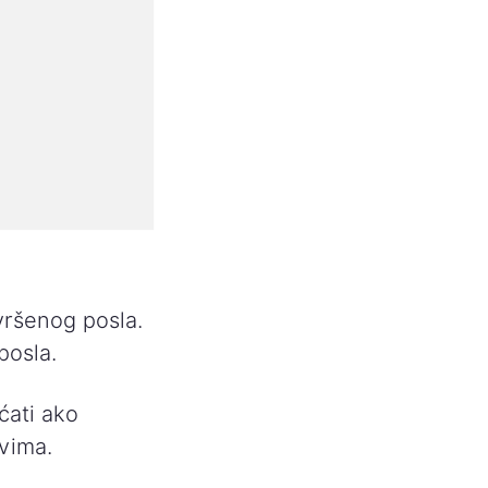
vršenog posla.
posla.
ćati ako
evima.