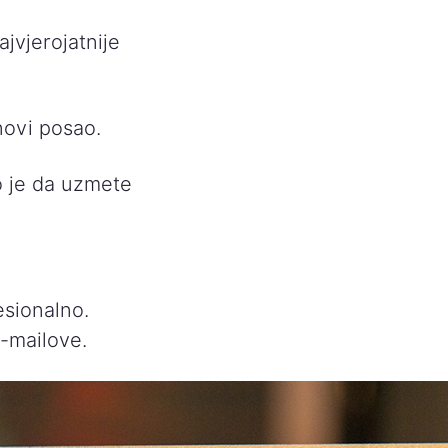
jvjerojatnije
novi posao.
no je da uzmete
esionalno.
-mailove.