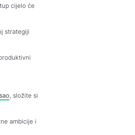
up cijelo će
 strategiji
produktivni
osao
, složite si
ne ambicije i