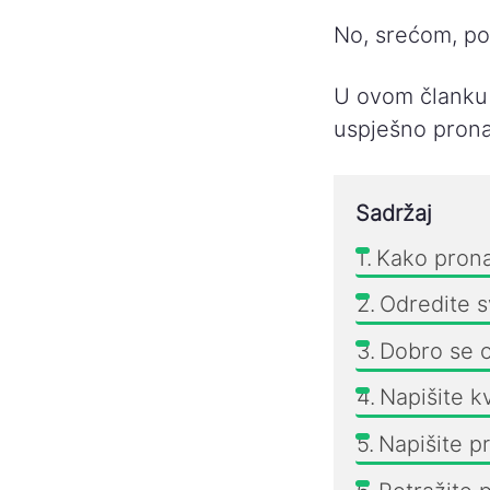
No, srećom, pos
U ovom članku 
uspješno prona
Sadržaj
Kako prona
Odredite s
Dobro se o
Napišite kv
Napišite p