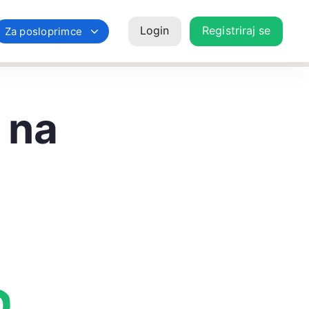
Login
Registriraj se
Za posloprimce
 na