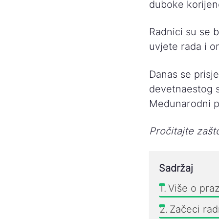
duboke korijene
Radnici su se b
uvjete rada i o
Danas se prisje
devetnaestog st
Međunarodni pr
Pročitajte zaš
Sadržaj
Više o pra
Začeci rad