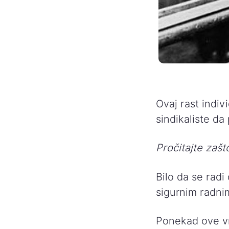
Ovaj rast indiv
sindikaliste da
Pročitajte zaš
Bilo da se rad
sigurnim radnim
Ponekad ove vr