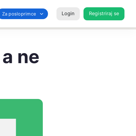
Login
Registriraj se
Za posloprimce
 a ne