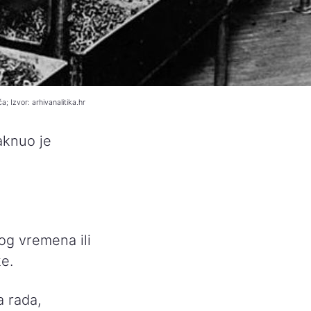
ća; Izvor: arhivanalitika.hr
taknuo je
.
og vremena ili
ke.
 rada,