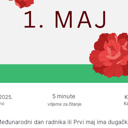
5
minute
 2025.
K
eno
Ka
vrijeme za čitanje
eđunarodni dan radnika ili Prvi maj ima dugačku