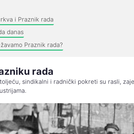
crkva i Praznik rada
da danas
ežavamo Praznik rada?
razniku rada
oljeću, sindikalni i radnički pokreti su rasli, za
ustrijama.