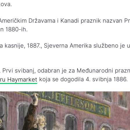
kova.
Američkim Državama i Kanadi praznik nazvan Pr
n 1880-ih.
a kasnije, 1887., Sjeverna Amerika službeno je 
, Prvi svibanj, odabran je za Međunarodni prazn
eru Haymarket
koja se dogodila 4. svibnja 1886.