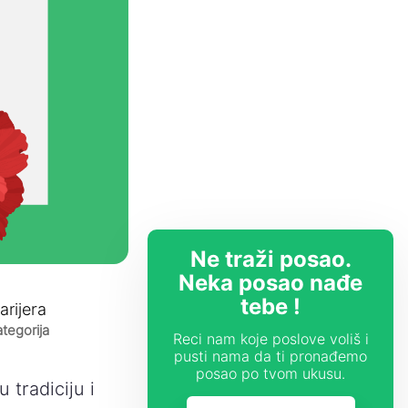
Ne traži posao.
Neka posao nađe
tebe !
arijera
tegorija
Reci nam koje poslove voliš i
pusti nama da ti pronađemo
posao po tvom ukusu.
 tradiciju i