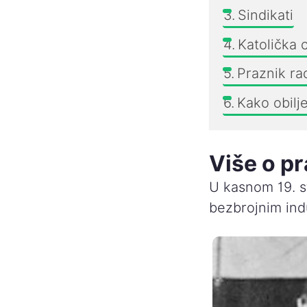
Sindikati
Katolička 
Praznik ra
Kako obilj
Više o p
U kasnom 19. st
bezbrojnim ind