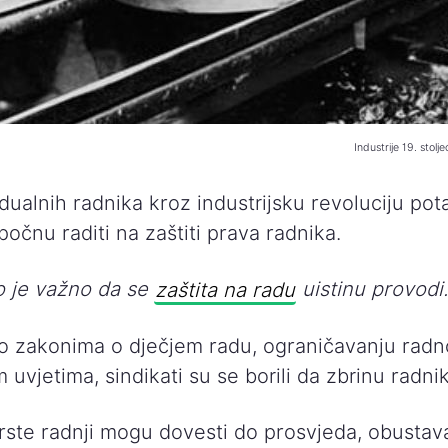
Industrije 19. stolje
idualnih radnika kroz industrijsku revoluciju po
 počnu raditi na zaštiti prava radnika.
to je važno da se
zaštita na radu
uistinu provodi
i o zakonima o dječjem radu, ograničavanju radn
 uvjetima, sindikati su se borili da zbrinu radni
ste radnji mogu dovesti do prosvjeda, obustava