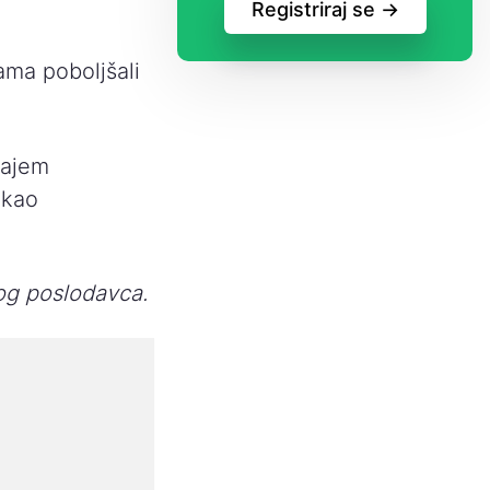
Registriraj se ->
ama poboljšali
rajem
 kao
og poslodavca.