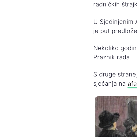
radničkih štraj
U Sjedinjenim 
je put predlože
Nekoliko godin
Praznik rada.
S druge strane
sjećanja na
af