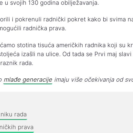
 u svojih 130 godina obilježavanja.
orili i pokrenuli radnički pokret kako bi svima n
mogućili radnička prava.
ćamo stotina tisuća američkih radnika koji su k
oljeća izašli na ulice. Od tada se Prvi maj slavi
aznik rada.
to
mlađe generacije
imaju više očekivanja od sv
zniku rada
ničkih prava