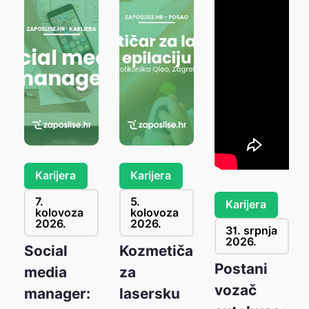
Karijera
Karijera
7.
5.
Karijera
kolovoza
kolovoza
2026.
2026.
31. srpnja
2026.
anje
Social
Kozmetičar
Postani
e
media
za
vozač
manager:
lasersku