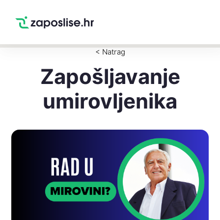
Zaposlise.hr
×
PREUZMI
Swipe Match Chat
Google Play
< Natrag
Zapošljavanje
umirovljenika