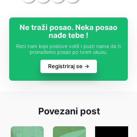
Ne traži posao. Neka posao
nađe tebe !
Reci nam koje poslove voliš i pusti nama da ti
pronađemo posao po tvom ukusu.
Registriraj se ->
Povezani post