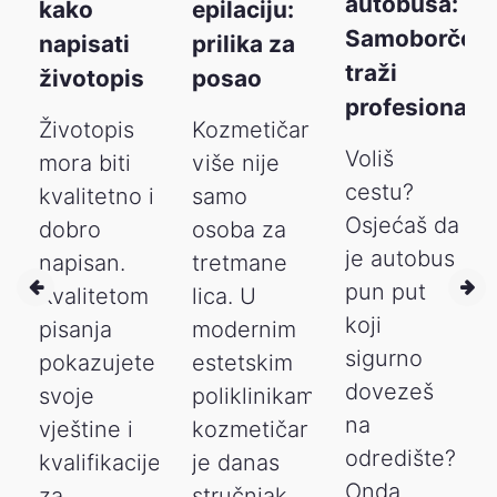
autobusa:
kako
epilaciju:
Samoborček
napisati
prilika za
traži
životopis
posao
ši
profesionalc
Životopis
Kozmetičar
Voliš
mora biti
više nije
cestu?
kvalitetno i
samo
Osjećaš da
dobro
osoba za
je autobus
ima
napisan.
tretmane
pun put
Kvalitetom
lica. U
koji
pisanja
modernim
sigurno
pokazujete
estetskim
dovezeš
svoje
poliklinikama
na
vještine i
kozmetičar
odredište?
kvalifikacije
je danas
Onda
za
stručnjak