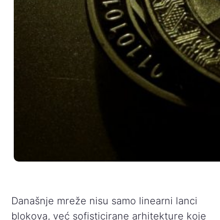
Današnje mreže nisu samo linearni lanci
blokova, već sofisticirane arhitekture koje