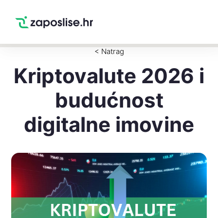
Zaposlise.hr
×
PREUZMI
Swipe Match Chat
Google Play
< Natrag
Kriptovalute 2026 i
budućnost
digitalne imovine