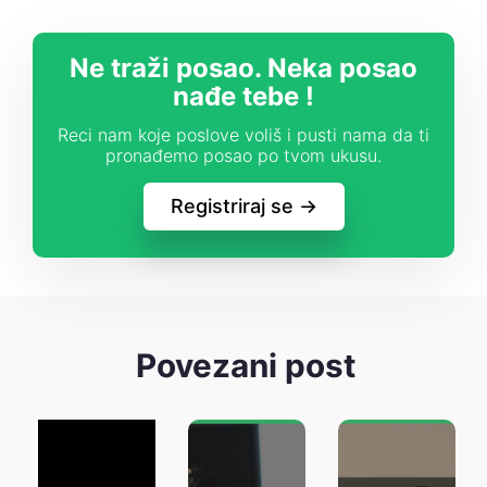
Ne traži posao. Neka posao
nađe tebe !
Reci nam koje poslove voliš i pusti nama da ti
pronađemo posao po tvom ukusu.
Registriraj se ->
Povezani post