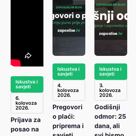
Iskustva i
Iskustva i
savjeti
savjeti
Iskustva i
4.
3.
savjeti
kolovoza
kolovoza
2026.
2026.
6.
kolovoza
Pregovori
Godišnji
2026.
o plaći:
odmor: 25
Prijava za
l
priprema i
dana, ali
posao na
savjeti
svi bismo