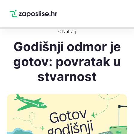
Zaposlise.hr
×
PREUZMI
Swipe Match Chat
Google Play
< Natrag
Godišnji odmor je
gotov: povratak u
stvarnost