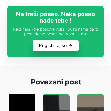
Ne traži posao. Neka posao
nađe tebe !
Reci nam koje poslove voliš i pusti nama da ti
pronađemo posao po tvom ukusu.
Registriraj se ->
Povezani post