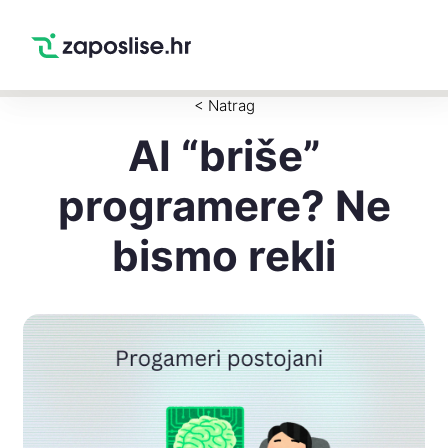
Zaposlise.hr
×
PREUZMI
Swipe Match Chat
Google Play
< Natrag
AI “briše”
programere? Ne
bismo rekli