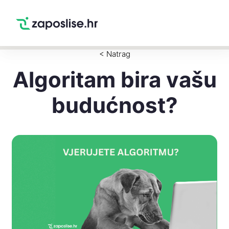
Zaposlise.hr
×
PREUZMI
Swipe Match Chat
Google Play
< Natrag
Algoritam bira vašu
budućnost?