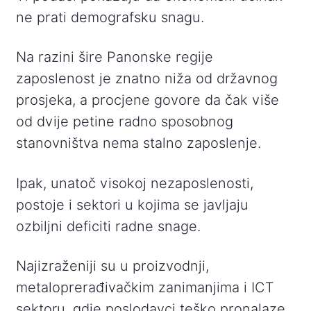
ne prati demografsku snagu.
Na razini šire Panonske regije
zaposlenost je znatno niža od državnog
prosjeka, a procjene govore da čak više
od dvije petine radno sposobnog
stanovništva nema stalno zaposlenje.
Ipak, unatoč visokoj nezaposlenosti,
postoje i sektori u kojima se javljaju
ozbiljni deficiti radne snage.
Najizraženiji su u proizvodnji,
metaloprerađivačkim zanimanjima i ICT
sektoru, gdje poslodavci teško pronalaze