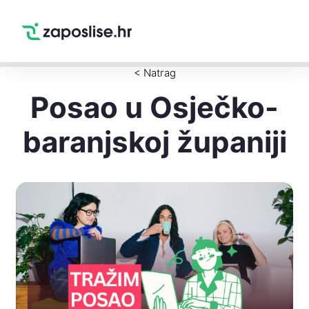
Zaposlise.hr
×
PREUZMI
Swipe Match Chat
Google Play
< Natrag
Posao u Osječko-
baranjskoj županiji