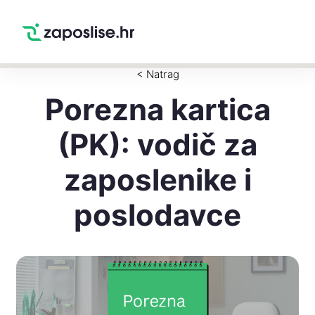
Zaposlise.hr
×
PREUZMI
Swipe Match Chat
Google Play
< Natrag
Porezna kartica
(PK): vodič za
zaposlenike i
poslodavce